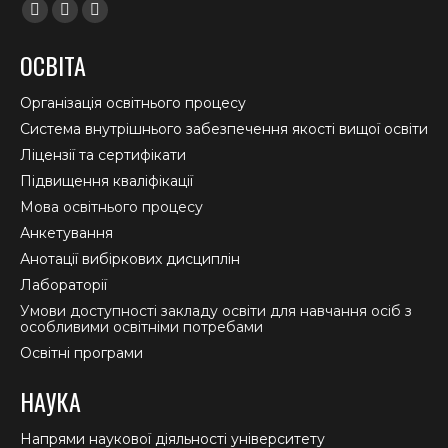
Find us on:
Facebook
YouTube
Instagram
page
page
page
ОСВІТА
opens
opens
opens
in
in
in
Організація освітнього процесу
new
new
new
Система внутрішнього забезпечення якості вищої освіти
window
window
window
Ліцензії та сертифікати
Підвищення кваліфікації
Мова освітнього процесу
Анкетування
Анотації вибіркових дисциплін
Лабораторії
Умови доступності закладу освіти для навчання осіб з
особливими освітніми потребами
Освітні програми
НАУКА
Напрями наукової діяльності університету